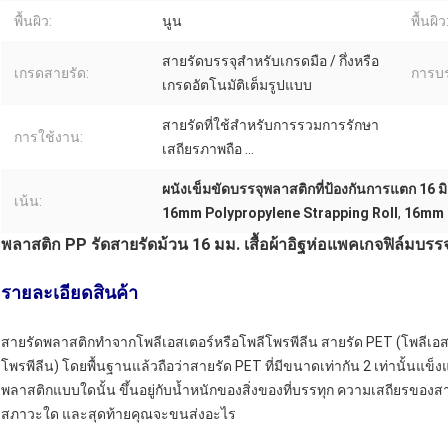
พื้นผิว:
นูน
พื้นผิว
สายรัดบรรจุสำหรับเกรดมือ / กึ่งหรือ
เกรดสายรัด:
การบร
เกรดอัตโนมัติเต็มรูปแบบ
สายรัดที่ใช้สำหรับการรวมการรักษา
การใช้งาน:
เสถียรภาพถือ ...
ผนังเข็มขัดบรรจุพลาสติกที่ป้องกันการแตก 16 ม
เน้น:
16mm Polypropylene Strapping Roll
,
16mm P
พลาสติก PP รัดสายรัดม้วน 16 มม. เสื้อผ้าอิฐห่อแพคเกจฟิล์มบรรจ
รายละเอียดสินค้า
สายรัดพลาสติกทำจากโพลีเอสเตอร์หรือโพลีโพรพีลีน สายรัด PET (โพลีเอส
โพรพีลีน) โดยพื้นฐานแล้วถือว่าสายรัด PET ที่มีขนาดเท่ากัน 2 เท่านั้นแข
พลาสติกแบบใดนั้น ขึ้นอยู่กับน้ำหนักของสิ่งของที่บรรทุก ความเสถียรขอ
สภาวะใด และสุดท้ายคุณจะขนส่งอะไร