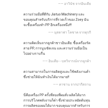
—— อาวินัช จากอินเดีย
ความร่วมมือที่ดีกับ Jiatuo Machinery และ
ขอบคุณสําหรับบริการที่รวดเร็วของ Zoey ฉัน
จะซื้อเครื่องทํา PP อีกเครื่องหนึ่ง!!!
—— มุสตาฟา โคชาค จากตุรกี
ความคิดเห็นจากลูกค้าชาวอินเดีย: ซื้อเครื่องรัด
สาย PP, การนูนชัดเจน และความร่วมมือเป็น
ไปอย่างราบรื่น
—— อินเดีย---บทวิจารณ์จากลูกค้า
ความสามารถในการผลิตสูงและใช้พลังงานต่ำ
ซึ่งช่วยให้ฉันทำเงินได้มากมาย!!
—— คาชาน จากปากีสถาน
นี่คือเครื่อง PP ครั้งที่สองที่ผมสั่ง ผลิตได้มาก
การบริโภคพลังงานก็ต่ํา ซึ่งช่วยประหยัดต้นทุน
การผลิตของผมได้มาก ขอบคุณมากสําหรับการ