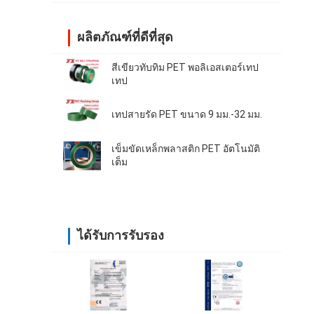
ผลิตภัณฑ์ที่ดีที่สุด
สีเขียวทับทิม PET พอลิเอสเตอร์เทป
เทป
เทปสายรัด PET ขนาด 9 มม.-32 มม.
เข็มขัดเหล็กพลาสติก PET อัตโนมัติ
เต็ม
ได้รับการรับรอง