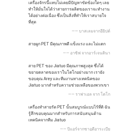
เครื่องจักรนี้แทบไม่เคยมีปัญหาขัดข้องใดๆ เลย
ทำให้มั่นใจได้ว่าสายการผลิตของเราจะทำงาน
ได้อย่างต่อเนื่อง ซึ่งเป็นสิ่งที่ทำให้เราสบายใจ
ที่สุด
—— บาสเลมจากอียิปต์
สายผูก PET มีคุณภาพดี แข็งแรง และไม่แตก
—— อาซิฟ จากอาร์เจนตินา
สาย PET ของ Jiatuo มีคุณภาพสูงสุด ซึ่งได้
ขยายตลาดของเราในโตโกอย่างมาก เรายัง
ขอบคุณ Arey และทีมงานทางเทคนิคของ
Jiatuo มากสําหรับความช่วยเหลือของพวกเขา
—— ราฟาเอล จาก โตโก
เครื่องทำสายรัด PET นั้นสมบูรณ์แบบไร้ที่ติ ฉัน
รู้สึกขอบคุณมากสำหรับการสนับสนุนด้าน
เทคนิคจากทีม Jiatuo
—— ปิแอร์จากซาอุดีอาระเบีย