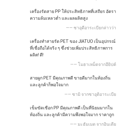
เครื่องรัดสาย PP ให้ประสิทธิภาพที่เสถียร อัตรา
ความล้มเหลวต่ำ และผลผลิตสูง
—— ซาอุดีอาระเบียกล่าวว่า
เครื่องทำสายรัด PET ของ JIATUO เป็นอุปกรณ์
ที่เชื่อถือได้จริง ๆ ซึ่งช่วยเพิ่มประสิทธิภาพการ
ผลิต! ดี!
—— โมฮาเหม็ดจากอียิปต์
สายผูก PET มีคุณภาพดี ขายดีมากในท้องถิ่น
และลูกค้าก็พอใจมาก
—— ซามิ จากซาอุดิอาระเบีย
เข็มขัดเชือก PP มีคุณภาพดี เป็นที่นิยมมากใน
ท้องถิ่น และลูกค้ามีความพึงพอใจมาก ราคาถูก
—— มะฮัมเมด จากอินเดีย