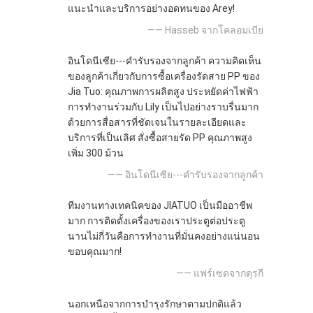
แนะนําและบริการอย่างอดทนของ Arey!
—— Hasseb จากโคลอมเบีย
อินโดนีเซีย---คำรับรองจากลูกค้า ความคิดเห็น
ของลูกค้าเกี่ยวกับการซื้อเครื่องรัดสาย PP ของ
Jia Tuo: คุณภาพการผลิตสูง ประหยัดค่าไฟฟ้า
การทำงานร่วมกับ Lily เป็นไปอย่างราบรื่นมาก
ด้วยการสื่อสารที่ชัดเจนในรายละเอียดและ
บริการที่เป็นเลิศ สั่งซื้อสายรัด PP คุณภาพสูง
เพิ่ม 300 ม้วน
—— อินโดนีเซีย---คำรับรองจากลูกค้า
ทีมงานทางเทคนิคของ JIATUO เป็นมืออาชีพ
มาก การติดตั้งเครื่องของเราประตูต่อประตู
นานไม่กี่วันคือการทํางานที่มั่นคงอย่างแน่นอน
ขอบคุณมาก!
—— แฟร์เซดจากตุรกี
นอกเหนือจากการบำรุงรักษาตามปกติแล้ว