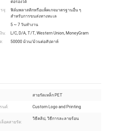
ต่อรองได้
รจุ:
ฟิล์มพลาสติกหรือแพ็คเกจมาตรฐานอื่น ๆ
สำหรับการขนส่งทางทะเล
5 ~ 7 วันทำงาน
งิน:
L/C, D/A, T/T, Western Union, MoneyGram
ต:
50000 ม้วน/ม้วนต่อสัปดาห์
สายรัดเหล็ก PET
รนด์:
Custom Logo and Printing
วิธีคลิป, วิธีการละลายร้อน
ารล็อคสายรัด: