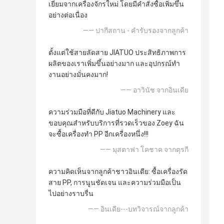
เยี่ยมจากเครื่องจักรใหม่ โดยมีคำสั่งซื้อเพิ่มขึ้น
อย่างต่อเนื่อง
—— ปากีสถาน - คำรับรองจากลูกค้า
ตั้งแต่ใช้สายลัดสาย JIATUO ประสิทธิภาพการ
ผลิตของเราเพิ่มขึ้นอย่างมาก และอุปกรณ์ทํา
งานอย่างมั่นคงมาก!
—— อาวินัช จากอินเดีย
ความร่วมมือที่ดีกับ Jiatuo Machinery และ
ขอบคุณสําหรับบริการที่รวดเร็วของ Zoey ฉัน
จะซื้อเครื่องทํา PP อีกเครื่องหนึ่ง!!!
—— มุสตาฟา โคชาค จากตุรกี
ความคิดเห็นจากลูกค้าชาวอินเดีย: ซื้อเครื่องรัด
สาย PP, การนูนชัดเจน และความร่วมมือเป็น
ไปอย่างราบรื่น
—— อินเดีย---บทวิจารณ์จากลูกค้า