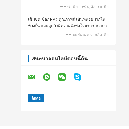
—— ซามิ จากซาอุดิอาระเบีย
เข็มขัดเชือก PP มีคุณภาพดี เป็นที่นิยมมากใน
ท้องถิ่น และลูกค้ามีความพึงพอใจมาก ราคาถูก
—— มะฮัมเมด จากอินเดีย
สนทนาออนไลน์ตอนนี้ฉัน