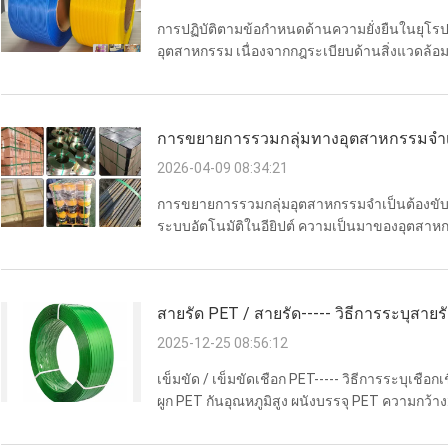
การปฏิบัติตามข้อกำหนดด้านความยั่งยืนในยุโรป
อุตสาหกรรม เนื่องจากกฎระเบียบด้านสิ่งแวดล้อ
คาร์บอนยังคงเข้มงวดทั่วยุโรป วัสดุบรรจุภัณฑ
เป็นอันดับแรก" ไปสู่ความ...
การขยายการรวมกลุ่มทางอุตสาหกรรมจำเป็
PET ที่เข้ากันได้กับระบบอัตโนมัติในอียิปต์
2026-04-09 08:34:21
การขยายการรวมกลุ่มอุตสาหกรรมจำเป็นต้องขับเค
ระบบอัตโนมัติในอียิปต์ ความเป็นมาของอุตสา
ต้องการการรวมกลุ่มขั้นสูง ด้วยการเติบโตอย่าง
ออกในอียิปต์ การขนส่ง...
สายรัด PET / สายรัด----- วิธีการระบุสา
2025-12-25 08:56:12
เข็มขัด / เข็มขัดเชือก PET----- วิธีการระบุเชื
ผูก PET กันอุณหภูมิสูง ผนังบรรจุ PET ความกว้
ระหว่างการขนส่ง เข็มขัดผูก PET จะได้รับการ
งานซ้ํานี้เข็มข...