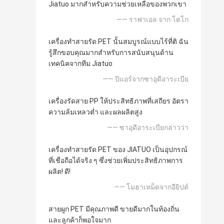
Jiatuo มากสําหรับความช่วยเหลือของพวกเขา
—— ราฟาเอล จาก โตโก
เครื่องทำสายรัด PET นั้นสมบูรณ์แบบไร้ที่ติ ฉัน
รู้สึกขอบคุณมากสำหรับการสนับสนุนด้าน
เทคนิคจากทีม Jiatuo
—— ปิแอร์จากซาอุดีอาระเบีย
เครื่องรัดสาย PP ให้ประสิทธิภาพที่เสถียร อัตรา
ความล้มเหลวต่ำ และผลผลิตสูง
—— ซาอุดีอาระเบียกล่าวว่า
เครื่องทำสายรัด PET ของ JIATUO เป็นอุปกรณ์
ที่เชื่อถือได้จริง ๆ ซึ่งช่วยเพิ่มประสิทธิภาพการ
ผลิต! ดี!
—— โมฮาเหม็ดจากอียิปต์
สายผูก PET มีคุณภาพดี ขายดีมากในท้องถิ่น
และลูกค้าก็พอใจมาก