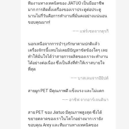
ทีมงานทางเทคนิคของ JIATUO เป็นมืออาชีพ
มาก การติดตั้งเครื่องของเราประตูต่อประตู
นานไม่กี่วันคือการทํางานที่มั่นคงอย่างแน่นอน
ขอบคุณมาก!
—— แฟร์เซดจากตุรกี
นอกเหนือจากการบำรุงรักษาตามปกติแล้ว
เครื่องจักรนี้แทบไม่เคยมีปัญหาขัดข้องใดๆ เลย
ทำให้มั่นใจได้ว่าสายการผลิตของเราจะทำงาน
ได้อย่างต่อเนื่อง ซึ่งเป็นสิ่งที่ทำให้เราสบายใจ
ที่สุด
—— บาสเลมจากอียิปต์
สายผูก PET มีคุณภาพดี แข็งแรง และไม่แตก
—— อาซิฟ จากอาร์เจนตินา
สาย PET ของ Jiatuo มีคุณภาพสูงสุด ซึ่งได้
ขยายตลาดของเราในโตโกอย่างมาก เรายัง
ขอบคุณ Arey และทีมงานทางเทคนิคของ